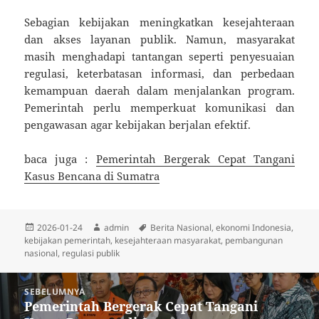
Sebagian kebijakan meningkatkan kesejahteraan
dan akses layanan publik. Namun, masyarakat
masih menghadapi tantangan seperti penyesuaian
regulasi, keterbatasan informasi, dan perbedaan
kemampuan daerah dalam menjalankan program.
Pemerintah perlu memperkuat komunikasi dan
pengawasan agar kebijakan berjalan efektif.
baca juga :
Pemerintah Bergerak Cepat Tangani
Kasus Bencana di Sumatra
Diposkan
Penulis
Tag
2026-01-24
admin
Berita Nasional
,
ekonomi Indonesia
,
pada
kebijakan pemerintah
,
kesejahteraan masyarakat
,
pembangunan
nasional
,
regulasi publik
Navigasi
SEBELUMNYA
pos
Pemerintah Bergerak Cepat Tangani
Pos