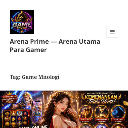
Arena Prime — Arena Utama
MENU
DAN
Para Gamer
WIDGET
Tag:
Game Mitologi