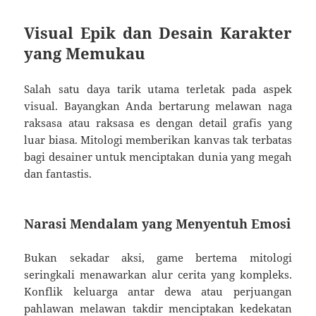
Visual Epik dan Desain Karakter
yang Memukau
Salah satu daya tarik utama terletak pada aspek
visual. Bayangkan Anda bertarung melawan naga
raksasa atau raksasa es dengan detail grafis yang
luar biasa. Mitologi memberikan kanvas tak terbatas
bagi desainer untuk menciptakan dunia yang megah
dan fantastis.
Narasi Mendalam yang Menyentuh Emosi
Bukan sekadar aksi, game bertema mitologi
seringkali menawarkan alur cerita yang kompleks.
Konflik keluarga antar dewa atau perjuangan
pahlawan melawan takdir menciptakan kedekatan