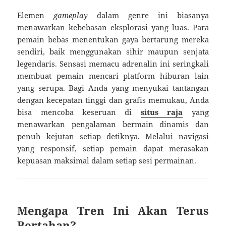
Elemen
gameplay
dalam genre ini biasanya
menawarkan kebebasan eksplorasi yang luas. Para
pemain bebas menentukan gaya bertarung mereka
sendiri, baik menggunakan sihir maupun senjata
legendaris. Sensasi memacu adrenalin ini seringkali
membuat pemain mencari platform hiburan lain
yang serupa. Bagi Anda yang menyukai tantangan
dengan kecepatan tinggi dan grafis memukau, Anda
bisa mencoba keseruan di
situs raja
yang
menawarkan pengalaman bermain dinamis dan
penuh kejutan setiap detiknya. Melalui navigasi
yang responsif, setiap pemain dapat merasakan
kepuasan maksimal dalam setiap sesi permainan.
Mengapa Tren Ini Akan Terus
Bertahan?