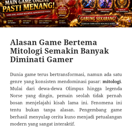
Alasan Game Bertema
Mitologi Semakin Banyak
Diminati Gamer
Dunia game terus bertransformasi, namun ada satu
genre yang konsisten mendominasi pasar:
mitologi
.
Mulai dari dewa-dewa Olimpus hingga legenda
Norse yang dingin, pemain seolah tidak pernah
bosan menjelajahi kisah lama ini. Fenomena ini
tentu bukan tanpa alasan. Pengembang game
berhasil menyulap cerita kuno menjadi petualangan
modern yang sangat interaktif.