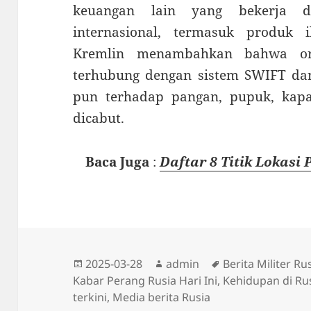
keuangan lain yang bekerja d
internasional, termasuk produk
Kremlin menambahkan bahwa orga
terhubung dengan sistem SWIFT dan
pun terhadap pangan, pupuk, kapa
dicabut.
Baca Juga
:
Daftar 8 Titik Lokasi
Diposkan
Penulis
Tag
2025-03-28
admin
Berita Militer Rus
pada
Kabar Perang Rusia Hari Ini
,
Kehidupan di Ru
terkini
,
Media berita Rusia